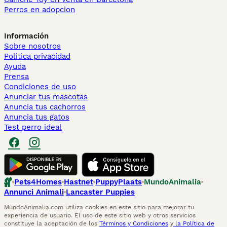
Perros en adopcion
Información
Sobre nosotros
Politica privacidad
Ayuda
Prensa
Condiciones de uso
Anunciar tus mascotas
Anuncia tus cachorros
Anuncia tus gatos
Test perro ideal
Pets4Homes
Hastnet
PuppyPlaats
MundoAnimalia
Annunci Animali
Lancaster Puppies
MundoAnimalia.com utiliza cookies en este sitio para mejorar tu
experiencia de usuario. El uso de este sitio web y otros servicios
constituye la aceptación de los
Términos y Condiciones
y
la Política de