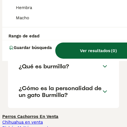
fuerte. La hembra es mucho más pequeña y
delicada que el macho. La cabeza tiene un
Hembra
cráneo ligeramente redondeado, un hocico
cuneiforme y orejas bastante separadas.
Macho
Rango de edad
¿Cuál es la diferencia entre
un birmano y un burmilla?
Guardar búsqueda
Ver resultados
(
0
)
¿Qué es burmilla?
¿Cómo es la personalidad de
un gato Burmilla?
Perros Cachorros En Venta
Chihuahua en venta