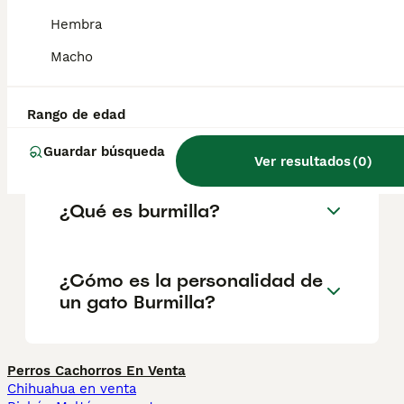
fuerte. La hembra es mucho más pequeña y
delicada que el macho. La cabeza tiene un
Hembra
cráneo ligeramente redondeado, un hocico
cuneiforme y orejas bastante separadas.
Macho
Rango de edad
¿Cuál es la diferencia entre
un birmano y un burmilla?
Guardar búsqueda
Ver resultados
(
0
)
¿Qué es burmilla?
¿Cómo es la personalidad de
un gato Burmilla?
Perros Cachorros En Venta
Chihuahua en venta