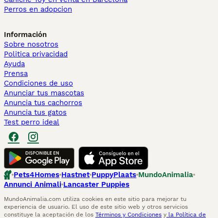
Perros en adopcion
Información
Sobre nosotros
Politica privacidad
Ayuda
Prensa
Condiciones de uso
Anunciar tus mascotas
Anuncia tus cachorros
Anuncia tus gatos
Test perro ideal
Pets4Homes
Hastnet
PuppyPlaats
MundoAnimalia
Annunci Animali
Lancaster Puppies
MundoAnimalia.com utiliza cookies en este sitio para mejorar tu
experiencia de usuario. El uso de este sitio web y otros servicios
constituye la aceptación de los
Términos y Condiciones
y
la Política de