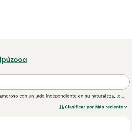
ipúzcoa
y amoroso con un lado independiente en su naturaleza, lo
cho tiempo, a diferencia del Británico de Pelo Corto, el
Clasificar por
Más reciente
 está por la TICA. La única diferencia real entre ellos es la
ener información sobre esta raza de gato.