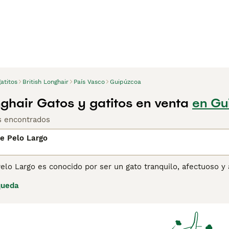
atitos
British Longhair
País Vasco
Guipúzcoa
nghair Gatos y gatitos en venta
en Gu
os encontrados
de Pelo Largo
Pelo Largo es conocido por ser un gato tranquilo, afectuoso 
e no son demasiado exigentes. Aunque han existido durante mu
queda
o Largo no está reconocido como raza por la GCCF, aunque sí lo
elaje.
ina de consejos de compra de Británico de pelo largo
para obt