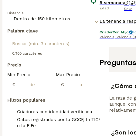
especialmente ac
9 semanas
1
para eliminar e
Edad
Sexo
Distancia
los cuidados ad
Palabra clave
Criador
Con Afijo
I
Valencia
,
Valencia
(
0/100 caracteres
Preguntas
Precio
Min Precio
Max Precio
¿Cómo e
€
€
La raza de g
Filtros populares
aunque, com
relativamen
Criadores con identidad verificada
Gatos registrados por la GCCF, la TICA
o la FIFe
¿Son lo