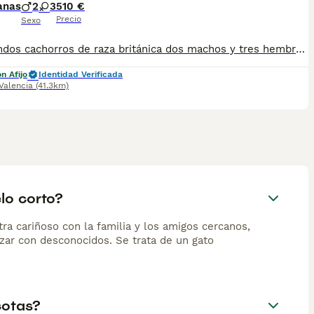
enturas al aire libre. Su pelaje necesita cepillado semanal
anas
2
3
510 €
on una esperanza de vida de entre doce y quince años con
Precio
Sexo
Estupendos cachorros de raza británica dos machos y tres hembras disponibles se entregan con todo al día .
n Afijo
Identidad Verificada
Valencia
(41.3km)
lo corto?
tra cariñoso con la familia y los amigos cercanos,
zar con desconocidos. Se trata de un gato
cotas?