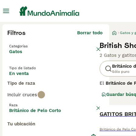
Filtros
Borrar todo
Gatos y g
British Sh
Categorías
Gatos
2 Gatos y gatit
Británico 
Tipo de listado
Sólo puro
En venta
Tipo de raza
El
Británico de 
del mundo, con 
Guardar bús
Incluir cruces
Con el tiempo, e
británico. En t
Raza
controlados y r
Británico de Pelo Corto
GATITOS BRI
El Británico de 
Tu ubicación
un pelaje denso 
Británico de Pelo Co
fáciles de convi