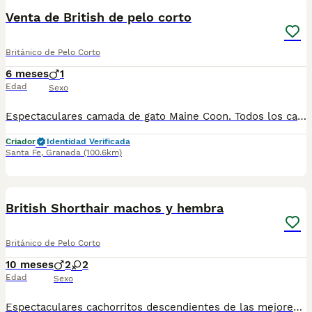
Venta de British de pelo corto
Británico de Pelo Corto
6 meses
1
Edad
Sexo
Espectaculares camada de gato Maine Coon. Todos los cachorritos se entregan con unos dos meses y medio de edad y sus vacunas correspondientes, desparasitados interna y externamente, con certificado de salud, y garantía tanto por enfermedad vírica como congénito genética. Posibilidad de entregar en toda España mediante transporte propio preparado para animales y con chofer privado. Los precios pueden variar según las características y morfología de cada cachorro. Añádenos al whats app o llámanos, y encantados atenderemos todas tus dudas y consultas. Teléfono / Whats app: 641 92 23 90
Criador
Identidad Verificada
Santa Fe
,
Granada
(100.6km)
9
British Shorthair machos y hembra
Británico de Pelo Corto
10 meses
2
2
Edad
Sexo
Espectaculares cachorritos descendientes de las mejores líneas de sangre. Disponibles machos y hembras Las camadas están bajo supervisión veterinaria desde su nacimiento hasta que son entregadas a su nueva familia. Criados por un equipo de profesionales y mejores personas que, con años de experiencia a sus espaldas, cuidan a los animales por vocación, aplicando una cría ética y responsable para que cada cachorro se desarrolle con la mejor salud y con un buen temperamento. Todos los cachorritos se entregan con unos dos meses y medio de edad y sus vacunas correspondientes, desparasitados interna y externamente, con certificado de salud, y garantía tanto por enfermedad vírica como congénito genética. Posibilidad de entregar en toda España mediante transporte propio habilitado para perros y con chofer privado. Los precios pueden variar según las características y morfología de cada cachorro. Puedes contactar en el 696 09 34 48