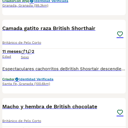
Criador
Con Afijo
Identidad Verificada
Granada
,
Granada
(99.3km)
1
1
Camada gatito raza British Shorthair
Británico de Pelo Corto
11 meses
1
2
Edad
Sexo
Espectaculares cachorritos deBritish Shosrtair descendientes de las mejores líneas de sangre. Las camadas están bajo supervisión veterinaria desde su nacimiento hasta que son entregadas a su nueva familia. Criados por un equipo de profesionales y mejores personas que, con años de experiencia a sus espaldas, cuidan a los animales por vocación, aplicando una cría ética y responsable para que cada cachorro se desarrolle con la mejor salud y con un buen temperamento. Todos los cachorritos se entregan con unos dos meses y medio de edad y sus vacunas correspondientes, desparasitados interna y externamente, con certificado de salud, y garantía tanto por enfermedad vírica como congénito genética. Posibilidad de entregar en toda España mediante transporte propio habilitado para perros y con chofer privado. Los precios pueden variar según las características y morfología de cada cachorro. Puedes contactar en el 696 09 34 48
Criador
Identidad Verificada
Santa Fe
,
Granada
(100.6km)
1
Macho y hembra de British chocolate
Británico de Pelo Corto