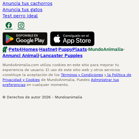
Anuncia tus cachorros
Anuncia tus gatos
Test perro ideal
Pets4Homes
Hastnet
PuppyPlaats
MundoAnimalia
Annunci Animali
Lancaster Puppies
MundoAnimalia.com utiliza cookies en este sitio para mejorar tu
experiencia de usuario. El uso de este sitio web y otros servicios
constituye la aceptación de los
Términos y Condiciones
y
la Política de
Privacidad y Cookies
de MundoAnimalia. Puedes
Administrar tus
preferencias
en cualquier momento.
© Derechos de autor
2026
-
Mundoanimalia