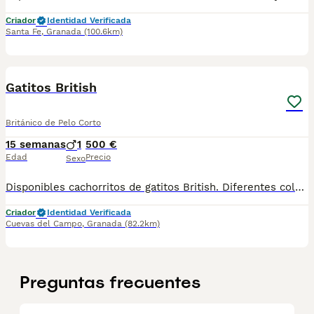
Criador
Identidad Verificada
Santa Fe
,
Granada
(100.6km)
2
Gatitos British
Británico de Pelo Corto
15 semanas
1
500 €
Edad
Precio
Sexo
Disponibles cachorritos de gatitos British. Diferentes colores azul. Lilac. Taby. Revisados por el veterinario. Vacunados y desparasitados. Se pueden llevar a destino. Más información en mi wasaps 647506660
Criador
Identidad Verificada
Cuevas del Campo
,
Granada
(82.2km)
Preguntas frecuentes