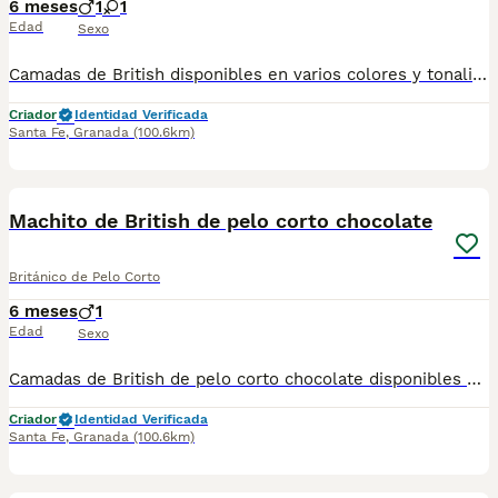
6 meses
1
1
Edad
Sexo
Camadas de British disponibles en varios colores y tonalidades. Machos y hembras. Criadores responsables y familiares. Se entregan a partir de 2 meses de edad y sus vacunas correspondientes, desparasitados. Todos los cachorros son descendientes de las mejores líneas nacionales. Se entregan en toda España con transporte de alta calidad preparado para animales, van en vehículo climatizado con chófer particular a cargo del comprador. Si tienes dudas o consultas sobre la raza, podemos resolver tus dudas por whats app ;) Abogamos por una cría nacional (no en países del este) en un ambiente familiar con personas con vocación en una cría ética y responsable, y que por encima de todo, aman a los animales Teléfono / Whats app: 641 92 23 90
Criador
Identidad Verificada
Santa Fe
,
Granada
(100.6km)
1
Machito de British de pelo corto chocolate
Británico de Pelo Corto
6 meses
1
Edad
Sexo
Camadas de British de pelo corto chocolate disponibles en varios colores y tonalidades. Machos y hembras. Criadores responsables y familiares. Se entregan a partir de 2 meses de edad y sus vacunas correspondientes, desparasitados. Todos los cachorros son descendientes de las mejores líneas nacionales. Se entregan en toda España con transporte de alta calidad preparado para animales, van en vehículo climatizado con chófer particular a cargo del comprador. Si tienes dudas o consultas sobre la raza, podemos resolver tus dudas por whats app ;) Abogamos por una cría nacional (no en países del este) en un ambiente familiar con personas con vocación en una cría ética y responsable, y que por encima de todo, aman a los animales Teléfono / Whats app: 641 92 23 90
Criador
Identidad Verificada
Santa Fe
,
Granada
(100.6km)
1