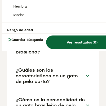
reputación del criador y la ubicación
geográfica. Es fundamental acudir a
Hembra
criadores responsables que garanticen la
salud y el bienestar de los animales.
Macho
Informarse bien y comparar opciones antes
de comprometerse siempre es la mejor
decisión.
Rango de edad
Guardar búsqueda
Ver resultados
(
0
)
¿Qué es un Shorthair
brasileño?
¿Cuáles son las
características de un gato
de pelo corto?
¿Cómo es la personalidad de
un gato brasileño de pelo