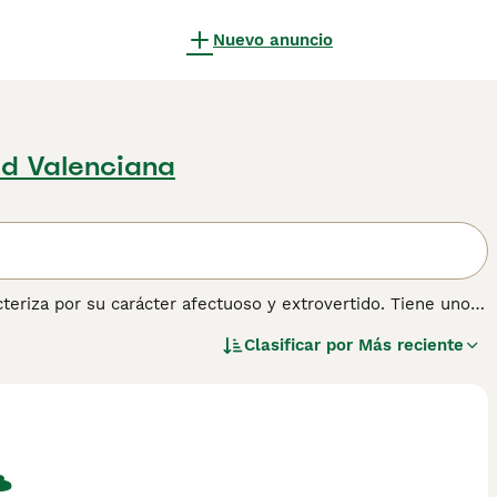
Nuevo anuncio
d Valenciana
eriza por su carácter afectuoso y extrovertido. Tiene unos
tras razas, ya que parecen panteras en miniatura. La raza es
Clasificar por
Más reciente
de 1950 al cruzar un gato sable Burmés con un American
 camino en los corazones y hogares de muchas personas en
 una naturaleza amable y extremadamente cariñosa.
ón sobre esta raza de gato.