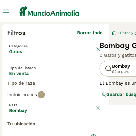
Filtros
Borrar todo
Gatos y g
Bombay Ga
Categorías
Gatos
0 Gatos y gatit
Bombay
Tipo de listado
Sólo puro
En venta
Tipo de raza
El Bombay es un
ojos muy bonitos
Guardar bús
Incluir cruces
relativamente n
Shorthair de pe
Raza
todo el mundo, 
Bombay
Lee nuestra
pág
Tu ubicación