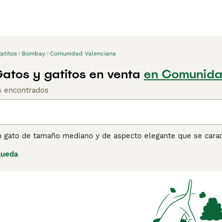
atitos
Bombay
Comunidad Valenciana
tos y gatitos en venta
en Comunida
os encontrados
 gato de tamaño mediano y de aspecto elegante que se caract
 y llamativos y un lujoso pelaje negro que lo diferencia de o
queda
ueva en el mundo de los gatos y se desarrolló en la década 
laje negro. Hoy en día, estos adorables gatos se han abierto
no solo por su apariencia única, sino también porque tienen
ina de consejos de compra de Bombay
para obtener informaci