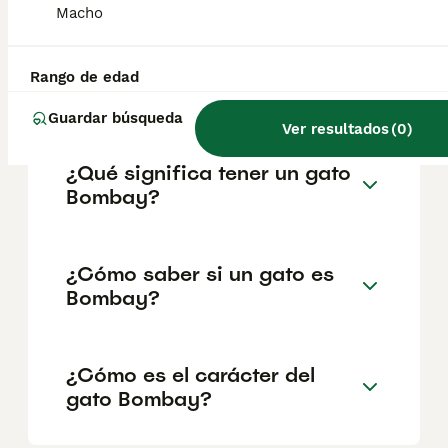
geográfica. Es fundamental acudir a
Macho
criadores responsables que garanticen la
salud y el bienestar de los animales.
Informarse bien y comparar opciones antes
Rango de edad
de comprometerse siempre es la mejor
decisión.
Guardar búsqueda
Ver resultados
(
0
)
¿Qué significa tener un gato
Bombay?
¿Cómo saber si un gato es
Bombay?
¿Cómo es el carácter del
gato Bombay?