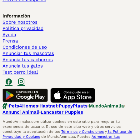
Información
Sobre nosotros
Politica privacidad
Ayuda
Prensa
Condiciones de uso
Anunciar tus mascotas
Anuncia tus cachorros
Anuncia tus gatos
Test perro ideal
Pets4Homes
Hastnet
PuppyPlaats
MundoAnimalia
Annunci Animali
Lancaster Puppies
MundoAnimalia.com utiliza cookies en este sitio para mejorar tu
experiencia de usuario. El uso de este sitio web y otros servicios
constituye la aceptación de los
Términos y Condiciones
y
la Política de
Privacidad y Cookies
de MundoAnimalia. Puedes
Administrar tus