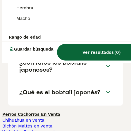
que las hembras. Son gatos largos y
delgados con músculos muy desarrollados
Hembra
que les permiten saltar grandes alturas.
Macho
¿Cuánto vale un bobtail
Rango de edad
japonés?
Guardar búsqueda
Ver resultados
(
0
)
¿Son raros los bobtails
japoneses?
¿Qué es el bobtail japonés?
Perros Cachorros En Venta
Chihuahua en venta
Bichón Maltés en venta