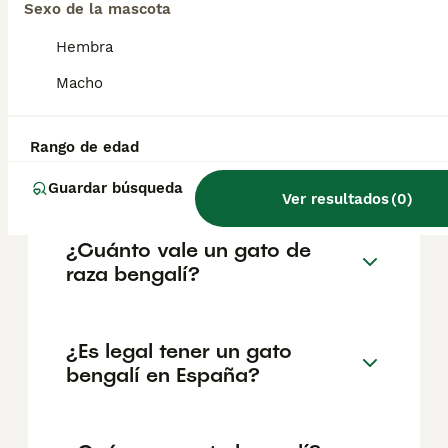
nativos de y culturalmente afiliados a
Sexo de la mascota
Bengala en la región de Asia meridional. La
población nativa se divide entre el país
Hembra
independiente de Bangladés y los estados
indios de Bengala Occidental, Tripura y
Macho
partes de Assam.
Rango de edad
¿Dónde se habla bengalí?
Guardar búsqueda
Ver resultados
(
0
)
¿Cuánto vale un gato de
raza bengalí?
¿Es legal tener un gato
bengalí en España?