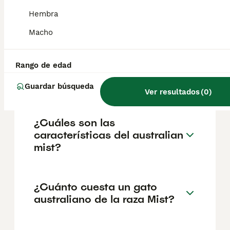
sana con pocos problemas genéticos . Sin
embargo, las revisiones veterinarias
Hembra
periódicas ayudan a detectar afecciones
Macho
comunes en los felinos, como
enfermedades dentales, obesidad y
problemas renales. Con los cuidados
adecuados, pueden vivir entre 14 y 18 años,
Rango de edad
lo que los convierte en compañeros de larga
duración.
Guardar búsqueda
Ver resultados
(
0
)
¿Cuáles son las
características del australian
mist?
¿Cuánto cuesta un gato
australiano de la raza Mist?