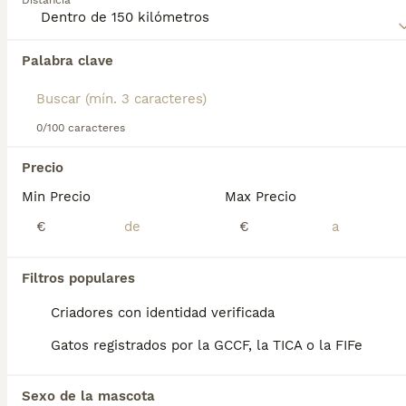
Distancia
Palabra clave
Encontramos 0 Australian Mist Gatos y
gatitos en venta en Monforte de Lemos,
Lugo.
Si deseas exactamente esta búsqueda guarda tu 
0/100 caracteres
búsqueda y espera el resultado perfecto:
Precio
Guardar búsqueda
Min Precio
Max Precio
€
€
Preguntas frecuentes
Filtros populares
¿Son saludables para los
Criadores con identidad verificada
gatos las brumas
Gatos registrados por la GCCF, la TICA o la FIFe
australianas?
El Australian Mist es una raza generalmente
Sexo de la mascota