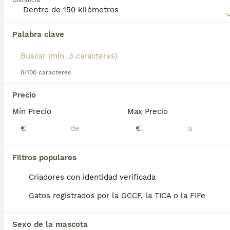
Distancia
Palabra clave
Encontramos 0 Australian Mist Gatos y
gatitos en venta en Sabadell, Barcelona.
Si deseas exactamente esta búsqueda guarda tu 
búsqueda y espera el resultado perfecto:
0/100 caracteres
Guardar búsqueda
Precio
Min Precio
Max Precio
Preguntas frecuentes
€
€
Filtros populares
¿Son saludables para los
gatos las brumas
Criadores con identidad verificada
australianas?
Gatos registrados por la GCCF, la TICA o la FIFe
El Australian Mist es una raza generalmente
sana con pocos problemas genéticos . Sin
Sexo de la mascota