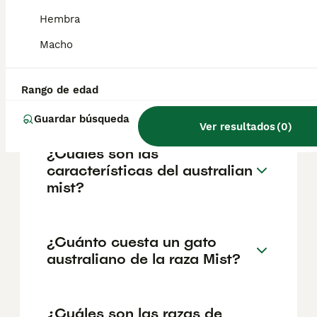
embargo, las revisiones veterinarias
periódicas ayudan a detectar afecciones
Hembra
comunes en los felinos, como
Macho
enfermedades dentales, obesidad y
problemas renales. Con los cuidados
adecuados, pueden vivir entre 14 y 18 años,
lo que los convierte en compañeros de larga
Rango de edad
duración.
Guardar búsqueda
Ver resultados
(
0
)
¿Cuáles son las
características del australian
mist?
¿Cuánto cuesta un gato
australiano de la raza Mist?
¿Cuáles son las razas de