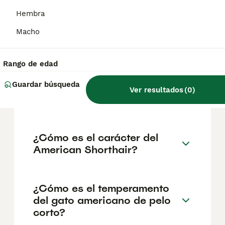
geográfica. Es fundamental acudir a
criadores responsables que garanticen la
Hembra
salud y el bienestar de los animales.
Informarse bien y comparar opciones antes
Macho
de comprometerse siempre es la mejor
decisión.
Rango de edad
Guardar búsqueda
¿Cómo es el carácter del
Ver resultados
(
0
)
gato American Shorthair?
¿Cómo es el carácter del
American Shorthair?
¿Cómo es el temperamento
del gato americano de pelo
corto?