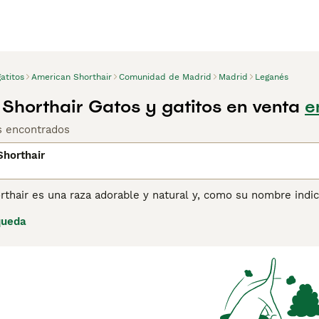
atitos
American Shorthair
Comunidad de Madrid
Madrid
Leganés
Shorthair Gatos y gatitos en venta
e
os encontrados
horthair
thair es una raza adorable y natural y, como su nombre indic
s que los machos, pero ambos tienen pelajes extremadamente
queda
r maravillosos compañeros y mascotas de familia, gracias a su
air en una de las razas más populares en los Estados Unidos.
res gatos, deberás registrar tu interés con los criadores, y
España cada año. Lee nuestra página de consejos de compra d