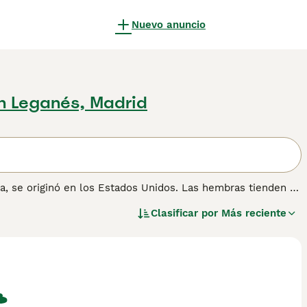
Nuevo anuncio
n Leganés, Madrid
a, se originó en los Estados Unidos. Las hembras tienden a
 resistentes que son bastante duros al tacto. Son
Clasificar por
Más reciente
 naturaleza tranquila y cariñosa, que ha convertido al
 Sin embargo, si deseas compartir el hogar con uno de
a que no hay muchos American Shorthair bien educados
e American Shorthair para obtener información sobre esta