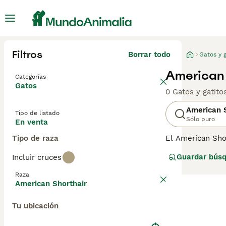
Filtros
Borrar todo
Gatos y g
American 
Categorías
Gatos
0 Gatos y gatit
American S
Tipo de listado
Sólo puro
En venta
Tipo de raza
El American Shor
ser más pequeña
Guardar bús
Incluir cruces
conocidos por se
American Shorth
Raza
estos encantado
American Shorthair
disponibles en 
raza de gato.
Tu ubicación