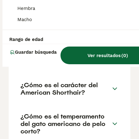
geográfica. Es fundamental acudir a
criadores responsables que garanticen la
Hembra
salud y el bienestar de los animales.
Informarse bien y comparar opciones antes
Macho
de comprometerse siempre es la mejor
decisión.
Rango de edad
Guardar búsqueda
¿Cómo es el carácter del
Ver resultados
(
0
)
gato American Shorthair?
¿Cómo es el carácter del
American Shorthair?
¿Cómo es el temperamento
del gato americano de pelo
corto?