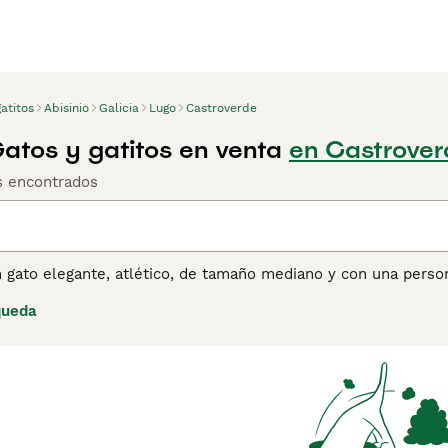
atitos
Abisinio
Galicia
Lugo
Castroverde
Gatos y gatitos en venta
en Castrover
os encontrados
n gato elegante, atlético, de tamaño mediano y con una person
da a la de un lince con sus orejas grandes y ojos expresivos, 
queda
 más razas más populares en todo el mundo, no solo porque 
o independiente.
ina de consejos de compra de Abisinio
para obtener informaci