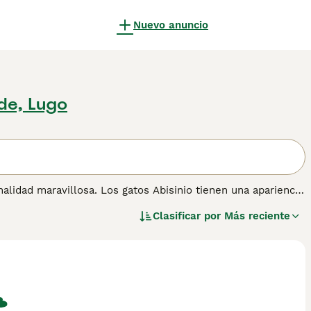
Nuevo anuncio
de, Lugo
alidad maravillosa. Los gatos Abisinio tienen una apariencia
alertas, pero gentiles. Durante décadas, el gato Abisinio ha
Clasificar por
Más reciente
se ven hermosos, sino también porque son muy inteligentes
ón sobre esta raza de gato.