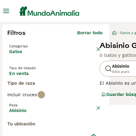
Filtros
Borrar todo
Gatos y g
Abisinio 
Categorías
Gatos
0 Gatos y gatit
Abisinio
Tipo de listado
Sólo puro
En venta
Tipo de raza
El Abisinio es u
feroz que recuer
Guardar bús
Incluir cruces
sido una de las
y tienen un lad
Raza
Abisinio
Lee nuestra
pág
Tu ubicación