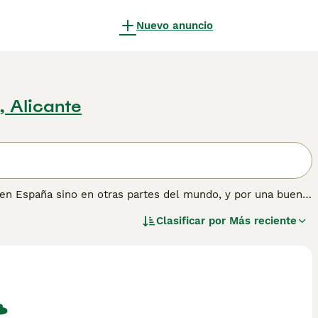
Nuevo anuncio
, Alicante
o en España sino en otras partes del mundo, y por una buena
an fácilmente en el estilo de vida de sus dueños, ya sea
Clasificar por
Más reciente
Yorkie es pequeño de estatura y tiene un hermoso pelaje
omerse el mundo.
nformación sobre esta raza de perro.