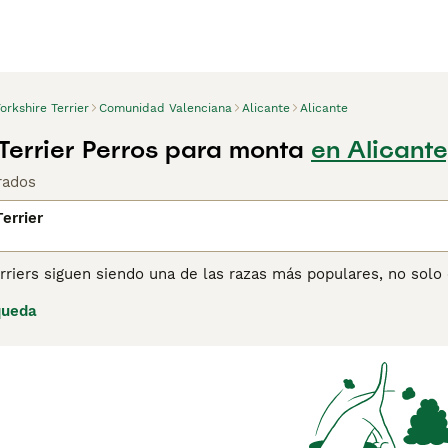
orkshire Terrier
Comunidad Valenciana
Alicante
Alicante
 Terrier Perros para monta
en Alicante
rados
errier
rriers siguen siendo una de las razas más populares, no sol
ñeros maravillosos y debido a que son tan adaptables, encaj
queda
apartamento en la ciudad o una casa en el campo. Aunque el 
doso, tiene una gran personalidad y siempre está listo para c
ina de consejos de compra de Yorkshire Terrier
para obtener i