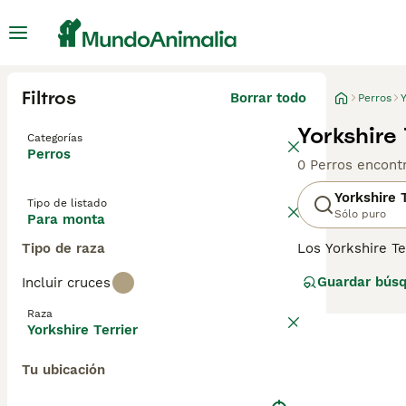
Filtros
Borrar todo
Perros
Y
Yorkshire
Categorías
Perros
0 Perros encont
Yorkshire T
Tipo de listado
Sólo puro
Para monta
Tipo de raza
Los Yorkshire Te
razón. Son compa
Guardar bús
Incluir cruces
viviendo en un 
largo, fino y se
Raza
Yorkshire Terrier
Lee nuestra
pág
Tu ubicación