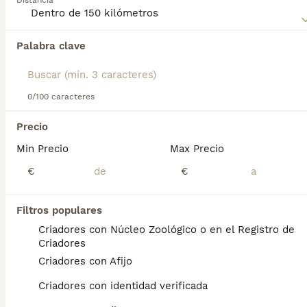
Distancia
Lee nuestra
página de consejos de compra de Welsh
Terrier
para obtener información sobre esta raza de perro.
Palabra clave
Encontramos 0 Welsh Terrier Perros para
monta en Rota, Cádiz.
Si deseas exactamente esta búsqueda guarda tu 
búsqueda y espera el resultado perfecto:
0/100 caracteres
Guardar búsqueda
Precio
Min Precio
Max Precio
Preguntas frecuentes
€
€
Filtros populares
¿Cómo es el carácter del
Criadores con Núcleo Zoológico o en el Registro de
welsh terrier?
Criadores
Criadores con Afijo
El terrier galés es un perro activo y jovial,
pero también cariñoso e inteligente.
Criadores con identidad verificada
Establece un vínculo muy fuerte con su