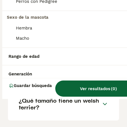
familia y es juguetón y divertido, aunque
Perros con Pedigree
puede ser algo reservado con los
desconocidos. Si convive con gatos desde
jovencito, lo aceptará sin problemas. De lo
Sexo de la mascota
contrario, tendrá a perseguirlos.
Hembra
Macho
¿Cuál es la raza de terrier
más tranquila?
Rango de edad
¿Cómo saber si un terrier es
Generación
puro?
Guardar búsqueda
Ver resultados
(
0
)
¿Qué tamaño tiene un welsh
terrier?