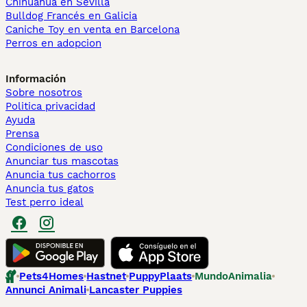
Chihuahua en Sevilla
Bulldog Francés en Galicia
Caniche Toy en venta en Barcelona
Perros en adopcion
Información
Sobre nosotros
Politica privacidad
Ayuda
Prensa
Condiciones de uso
Anunciar tus mascotas
Anuncia tus cachorros
Anuncia tus gatos
Test perro ideal
Pets4Homes
Hastnet
PuppyPlaats
MundoAnimalia
Annunci Animali
Lancaster Puppies