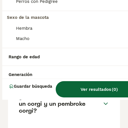
pueden variar según factores como el
Perros con Pedigree
pedigrí, la reputación del criador y la
ubicación.
Sexo de la mascota
Hembra
¿Por qué no adquirir un
Pembroke Welsh Corgi?
Macho
Rango de edad
¿Cuáles son las ventajas de
tener un corgi galés de
Pembroke?
Generación
Guardar búsqueda
Ver resultados
(
0
)
¿Cuál es la diferencia entre
un corgi y un pembroke
corgi?