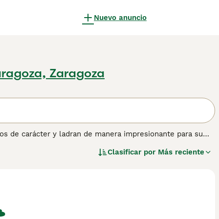
Nuevo anuncio
aragoza, Zaragoza
os de carácter y ladran de manera impresionante para su
entes y prosperan en un entorno hogareño. A lo largo de los
Clasificar por
Más reciente
n sido colocados en la lista de razas domésticas en peligro
erros de familia.
ener información sobre esta raza de perro.