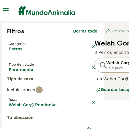
Filtros
Borrar todo
Perros
Welsh Cor
Categorías
Perros
0 Perros encont
Welsh Cor
Tipo de listado
Sólo puro
Para monta
Tipo de raza
Los Welsh Corgi
tamaño. Son más
Guardar bús
Incluir cruces
años, estos enca
de extinción del
Raza
Welsh Corgi Pembroke
Lee nuestra
pág
Tu ubicación