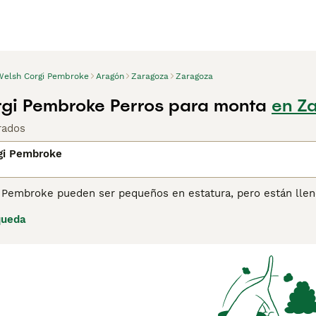
Welsh Corgi Pembroke
Aragón
Zaragoza
Zaragoza
gi Pembroke Perros para monta
en Z
rados
gi Pembroke
 Pembroke pueden ser pequeños en estatura, pero están llen
 pequeños que el Welsh Corgi Cardigan, pero igual de intelig
queda
ntadores perros han caído en desgracia y, como resultado, ha
 Kennel Club, a pesar de que son maravillosos compañeros y p
ina de consejos de compra de Welsh Corgi Pembroke
para obt