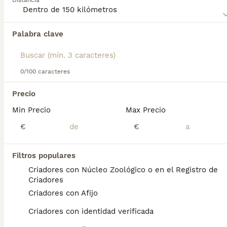
Distancia
dueño firme y responsable que pueda proporcionarle una
buena socialización y entrenamiento.
Palabra clave
Encontramos 0 Tosa Inu Perros para monta
en ViIassar de Mar, Barcelona.
Si deseas exactamente esta búsqueda guarda tu 
búsqueda y espera el resultado perfecto:
0/100 caracteres
Guardar búsqueda
Precio
Min Precio
Max Precio
Preguntas frecuentes
€
€
Filtros populares
¿Qué raza de perro es el
Criadores con Núcleo Zoológico o en el Registro de
Tosa?
Criadores
Criadores con Afijo
El tosa (土佐), formalmente Tosa inu (土佐犬),
literalmente «perro de Tosa», es una raza de
Criadores con identidad verificada
perro originaria de la antigua provincia de