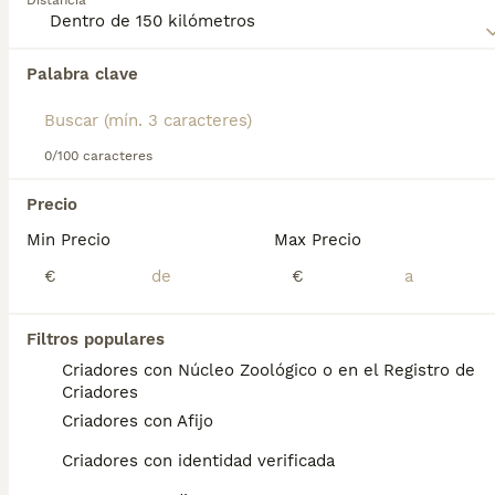
Distancia
dueño firme y responsable que pueda proporcionarle una
buena socialización y entrenamiento.
Palabra clave
Encontramos 0 Tosa Inu Perros para monta
en Sant Adrià de Besòs, Barcelona.
Si deseas exactamente esta búsqueda guarda tu 
búsqueda y espera el resultado perfecto:
0/100 caracteres
Guardar búsqueda
Precio
Min Precio
Max Precio
Preguntas frecuentes
€
€
Filtros populares
¿Qué raza de perro es el
Criadores con Núcleo Zoológico o en el Registro de
Tosa?
Criadores
Criadores con Afijo
El tosa (土佐), formalmente Tosa inu (土佐犬),
literalmente «perro de Tosa», es una raza de
Criadores con identidad verificada
perro originaria de la antigua provincia de