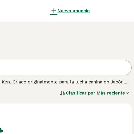
Nuevo anuncio
Ken. Criado originalmente para la lucha canina en Japón,
ranquilo. A pesar de su pasado como perro de combate, el
Clasificar por
Más reciente
dián y compañero para familias experimentadas. Su tamaño
 que pueda proporcionarle una buena socialización y