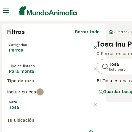
Filtros
Borrar todo
Perros
T
Tosa Inu 
Categorías
Perros
0 Perros encont
Tosa
Tipo de listado
Sólo puro
Para monta
Tipo de raza
El Tosa es una r
este perro es g
Guardar bús
Incluir cruces
Tosa es leal, va
imponente y su 
Raza
entrenamiento.
Tosa
Tu ubicación