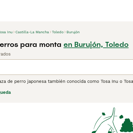
osa Inu
Castilla-La Mancha
Toledo
Burujón
Perros para monta
en Burujón, Toledo
rados
aza de perro japonesa también conocida como Tosa Inu o Tosa 
rande, musculoso y poderoso, con un carácter equilibrado y t
queda
liente y protector, lo que lo convierte en un excelente guar
naturaleza reservada requieren un dueño firme y responsable