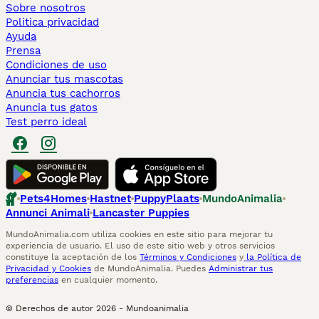
Sobre nosotros
Politica privacidad
Ayuda
Prensa
Condiciones de uso
Anunciar tus mascotas
Anuncia tus cachorros
Anuncia tus gatos
Test perro ideal
Pets4Homes
Hastnet
PuppyPlaats
MundoAnimalia
Annunci Animali
Lancaster Puppies
MundoAnimalia.com utiliza cookies en este sitio para mejorar tu
experiencia de usuario. El uso de este sitio web y otros servicios
constituye la aceptación de los
Términos y Condiciones
y
la Política de
Privacidad y Cookies
de MundoAnimalia. Puedes
Administrar tus
preferencias
en cualquier momento.
© Derechos de autor
2026
-
Mundoanimalia