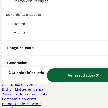
Perros con Pedigree
Is a Thai Ridgeback a good
Sexo de la mascota
family dog?
Hembra
Macho
Why is Thai Ridgeback rare?
Rango de edad
¿Cuánto cuesta un cachorro
de Thai Ridgeback?
Generación
Guardar búsqueda
Ver resultados
(
0
)
Perros Cachorros En Venta
Chihuahua en venta
Bichón Maltés en venta
Yorkshire Terrier en venta
Pomerania en venta
Border Collie en venta