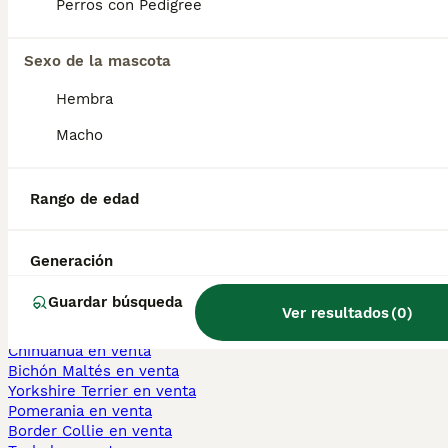
Perros con Pedigree
Is a Thai Ridgeback a good
Sexo de la mascota
family dog?
Hembra
Macho
Why is Thai Ridgeback rare?
Rango de edad
¿Cuánto cuesta un cachorro
de Thai Ridgeback?
Generación
Guardar búsqueda
Ver resultados
(
0
)
Perros Cachorros En Venta
Chihuahua en venta
Bichón Maltés en venta
Yorkshire Terrier en venta
Pomerania en venta
Border Collie en venta