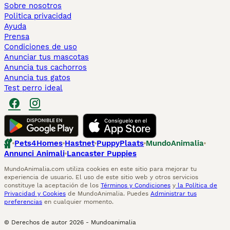
Sobre nosotros
Politica privacidad
Ayuda
Prensa
Condiciones de uso
Anunciar tus mascotas
Anuncia tus cachorros
Anuncia tus gatos
Test perro ideal
Pets4Homes
Hastnet
PuppyPlaats
MundoAnimalia
Annunci Animali
Lancaster Puppies
MundoAnimalia.com utiliza cookies en este sitio para mejorar tu
experiencia de usuario. El uso de este sitio web y otros servicios
constituye la aceptación de los
Términos y Condiciones
y
la Política de
Privacidad y Cookies
de MundoAnimalia. Puedes
Administrar tus
preferencias
en cualquier momento.
© Derechos de autor
2026
-
Mundoanimalia