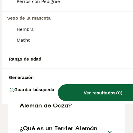
perros de confianza, serviciales, intrépidos,
Perros con Pedigree
tenaces y llenos de energía. Los Jagd
Terrier, compactos y bien proporcionados,
son animales sociables y obedientes; no son
Sexo de la mascota
agresivos ni asustadizos.
Hembra
Macho
¿Qué cazan los terriers?
Rango de edad
¿Qué razas de perros son
especiales para la caza?
Generación
Guardar búsqueda
Ver resultados
(
0
)
¿Cuánto vale un Terrier
Alemán de Caza?
¿Qué es un Terrier Alemán