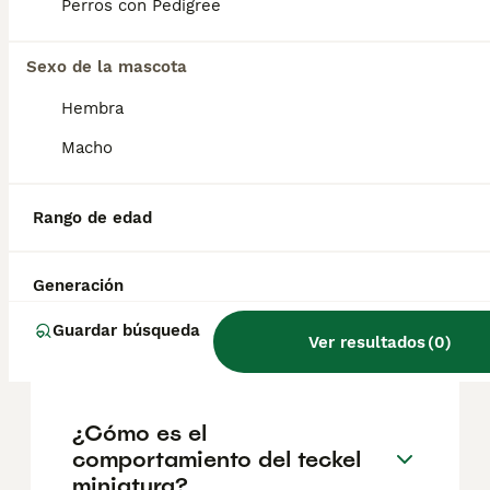
según factores como el pedigrí, la
Perros con Pedigree
reputación del criador y la ubicación.
Sexo de la mascota
¿Cuántos años dura un
Hembra
teckel miniatura?
Macho
¿Cuál es la raza de teckel
Rango de edad
más pequeña?
Generación
¿Cuánto duerme un teckel
Guardar búsqueda
Ver resultados
(
0
)
mini?
¿Cómo es el
comportamiento del teckel
miniatura?