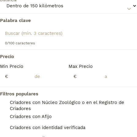
Distancia
información sobre esta raza de perro.
Palabra clave
Encontramos 0 Sussex Spaniel Perros para
monta en Aduna, Guipúzcoa.
Si deseas exactamente esta búsqueda guarda tu 
búsqueda y espera el resultado perfecto:
0/100 caracteres
Guardar búsqueda
Precio
Min Precio
Max Precio
Preguntas frecuentes
€
€
Filtros populares
¿Cuánto cuesta un spaniel
Criadores con Núcleo Zoológico o en el Registro de
de Sussex?
Criadores
Criadores con Afijo
El coste de adquisición de esta raza puede
variar según factores como el pedigrí, la
Criadores con identidad verificada
reputación del criador y la ubicación