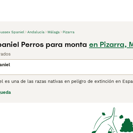
Sussex Spaniel
Andalucía
Málaga
Pizarra
aniel Perros para monta
en Pizarra,
rados
aniel
l es una de las razas nativas en peligro de extinción en Esp
ción con otros Spaniel, tienen una constitución bastante pod
queda
as anchas que, junto con sus cejas arrugadas, contribuyen a 
x Spaniel para obtener información sobre esta raza de perro