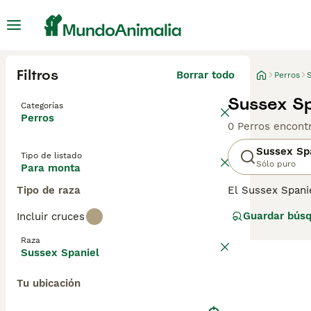
Filtros
Borrar todo
Perros
Sussex Sp
Categorías
Perros
0 Perros encont
Sussex Sp
Tipo de listado
Sólo puro
Para monta
Tipo de raza
El Sussex Spanie
año. En compara
Guardar bús
Incluir cruces
única, con cabez
compra de Susse
Raza
Sussex Spaniel
Tu ubicación