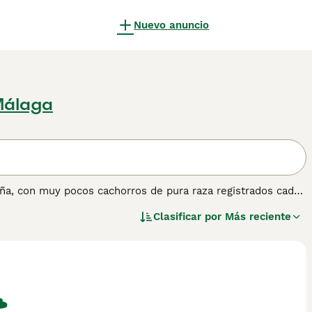
Nuevo anuncio
 Málaga
aña, con muy pocos cachorros de pura raza registrados cada
erosa y un exuberante pelaje dorado. Tienen una apariencia
Clasificar por
Más reciente
su aspecto encantador. Lee nuestra página de consejos de
.