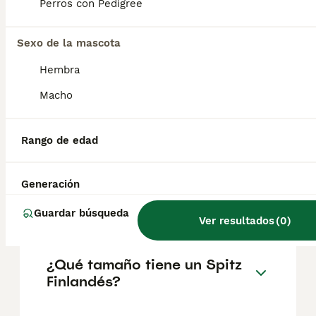
geográfica. Es fundamental acudir a
Perros con Pedigree
criadores responsables que garanticen la
salud y el bienestar de los animales.
Informarse bien y comparar opciones antes
Sexo de la mascota
de comprometerse siempre es la mejor
Hembra
decisión.
Macho
¿Cuántos tipos de spitz
hay?
Rango de edad
Generación
¿Es el Spitz finlandés un
buen perro de familia?
Guardar búsqueda
Ver resultados
(
0
)
¿Qué tamaño tiene un Spitz
Finlandés?