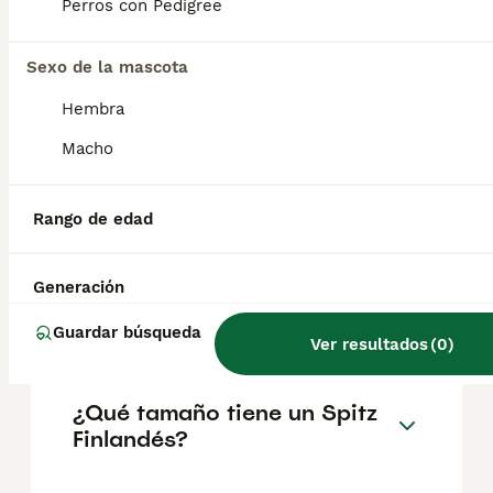
geográfica. Es fundamental acudir a
Perros con Pedigree
criadores responsables que garanticen la
salud y el bienestar de los animales.
Informarse bien y comparar opciones antes
Sexo de la mascota
de comprometerse siempre es la mejor
Hembra
decisión.
Macho
¿Cuántos tipos de spitz
hay?
Rango de edad
Generación
¿Es el Spitz finlandés un
buen perro de familia?
Guardar búsqueda
Ver resultados
(
0
)
¿Qué tamaño tiene un Spitz
Finlandés?