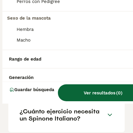
geográfica. Es fundamental acudir a
Perros con Pedigree
criadores responsables que garanticen la
salud y el bienestar de los animales.
Informarse bien y comparar opciones antes
Sexo de la mascota
de comprometerse siempre es la mejor
Hembra
decisión.
Macho
¿Son agresivos los spinone
italianos?
Rango de edad
Generación
¿Cuánto cuesta un cachorro
de galgo italiano?
Guardar búsqueda
Ver resultados
(
0
)
¿Cuánto ejercicio necesita
un Spinone Italiano?