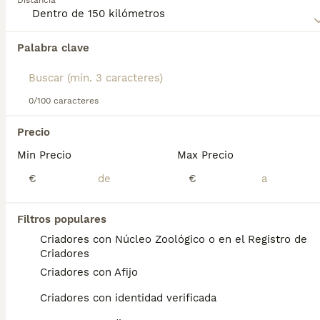
Distancia
compra de Spaniel Picardo para obtener información sobre
esta raza de perro.
Palabra clave
Encontramos 0 Spaniel Picardo Perros para
monta en Zarauz, Guipúzcoa.
Si deseas exactamente esta búsqueda guarda tu 
búsqueda y espera el resultado perfecto:
0/100 caracteres
Guardar búsqueda
Precio
Min Precio
Max Precio
Preguntas frecuentes
€
€
Filtros populares
¿Son raros los spaniels de
Criadores con Núcleo Zoológico o en el Registro de
Picardía?
Criadores
Criadores con Afijo
Relativamente rara , esta raza combina el
encanto clásico del spaniel con la robustez y
Criadores con identidad verificada
versatilidad de un perro de caza