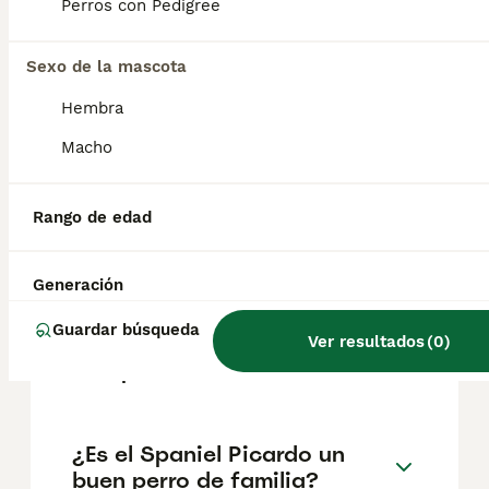
experimentado. De naturaleza trabajadora, el
Perros con Pedigree
spaniel de Picardía se adapta bien a la vida
suburbana con un dueño activo.
Sexo de la mascota
Hembra
¿Cuál es la raza de spaniel
más tranquila?
Macho
Rango de edad
¿Qué tamaño tiene un
Spaniel Azul de Picardía?
Generación
Guardar búsqueda
¿Cuánto cuesta un cachorro
Ver resultados
(
0
)
de Spaniel Picardo?
¿Es el Spaniel Picardo un
buen perro de familia?