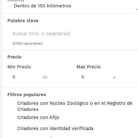
Distancia
compra de Spaniel Picardo para obtener información sobre
esta raza de perro.
Palabra clave
Encontramos 0 Spaniel Picardo Perros para
monta en Pizarra, Málaga.
Si deseas exactamente esta búsqueda guarda tu 
búsqueda y espera el resultado perfecto:
0/100 caracteres
Guardar búsqueda
Precio
Min Precio
Max Precio
Preguntas frecuentes
€
€
Filtros populares
¿Son raros los spaniels de
Criadores con Núcleo Zoológico o en el Registro de
Picardía?
Criadores
Criadores con Afijo
Relativamente rara , esta raza combina el
encanto clásico del spaniel con la robustez y
Criadores con identidad verificada
versatilidad de un perro de caza