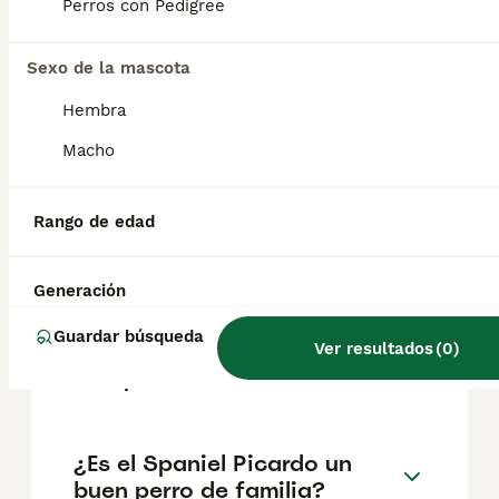
experimentado. De naturaleza trabajadora, el
Perros con Pedigree
spaniel de Picardía se adapta bien a la vida
suburbana con un dueño activo.
Sexo de la mascota
Hembra
¿Cuál es la raza de spaniel
más tranquila?
Macho
Rango de edad
¿Qué tamaño tiene un
Spaniel Azul de Picardía?
Generación
Guardar búsqueda
¿Cuánto cuesta un cachorro
Ver resultados
(
0
)
de Spaniel Picardo?
¿Es el Spaniel Picardo un
buen perro de familia?