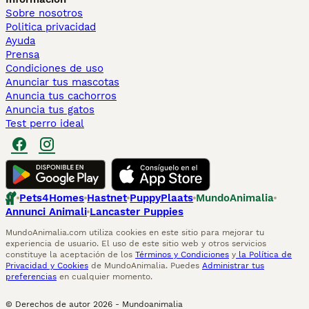
Sobre nosotros
Politica privacidad
Ayuda
Prensa
Condiciones de uso
Anunciar tus mascotas
Anuncia tus cachorros
Anuncia tus gatos
Test perro ideal
Pets4Homes
Hastnet
PuppyPlaats
MundoAnimalia
Annunci Animali
Lancaster Puppies
MundoAnimalia.com utiliza cookies en este sitio para mejorar tu
experiencia de usuario. El uso de este sitio web y otros servicios
constituye la aceptación de los
Términos y Condiciones
y
la Política de
Privacidad y Cookies
de MundoAnimalia. Puedes
Administrar tus
preferencias
en cualquier momento.
© Derechos de autor
2026
-
Mundoanimalia