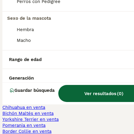
Perros con Pedigree
con sus seres queridos.
Sexo de la mascota
¿Qué significa Sloughi?
Hembra
Macho
¿Qué significa sloughi?
Rango de edad
¿Es el sloughi un galgo
árabe?
Generación
Guardar búsqueda
Ver resultados
(
0
)
Perros Cachorros En Venta
Chihuahua en venta
Bichón Maltés en venta
Yorkshire Terrier en venta
Pomerania en venta
Border Collie en venta