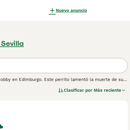
Nuevo anuncio
 Sevilla
 Bobby en Edimburgo. Este perrito lamentó la muerte de sus
 patas cortas. Desafortunadamente, su número ha
Clasificar por
Más reciente
en peligro de extinción por parte del Kennel Club. Por eso,
con los criadores, ya que solo unos pocos cachorros bien
a cada año. Lee nuestra página de consejos de compra de