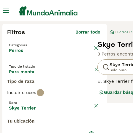
Filtros
Borrar todo
Perros
S
Skye Terr
Categorías
Perros
0 Perros encont
Skye Terri
Tipo de listado
Sólo puro
Para monta
Tipo de raza
El Skye Terrier 
dueños durante 
Guardar bús
Incluir cruces
disminuido recie
si deseas compar
Raza
educados se reg
Skye Terrier
Skye Terrier par
Tu ubicación