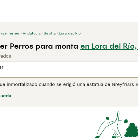
kye Terrier
Andalucía
Sevilla
Lora del Río
ier Perros para monta
en Lora del Río,
rados
er
fue inmortalizado cuando se erigió una estatua de Greyfriars
14 años yaciendo junto a su tumba. Son perros pequeños con
queda
ntemente, lo que los ha colocado en la lista de razas nativas 
tir tu hogar con un Skye Terrier, debes registrar tu interés 
istran en el Kennel Club o la Real Sociedad Canina de Españ
a obtener información sobre esta raza de perro.