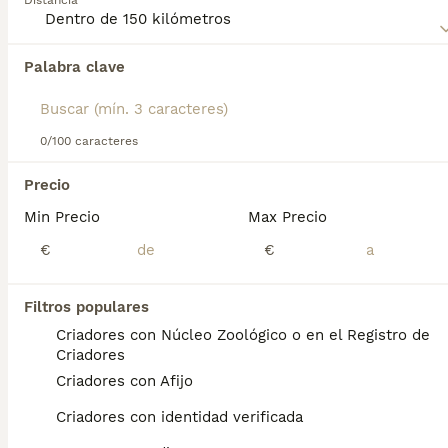
Distancia
y combinaciones de colores. Lee nuestra página de
consejos de compra de Shihpoo para obtener información
sobre esta raza de perro.
Palabra clave
Encontramos 0 Shihpoo Perros para monta
en Paterna, Valencia.
Si deseas exactamente esta búsqueda guarda tu 
búsqueda y espera el resultado perfecto:
0/100 caracteres
Guardar búsqueda
Precio
Min Precio
Max Precio
Preguntas frecuentes
€
€
Filtros populares
¿Cuánto cuesta un cachorro
Criadores con Núcleo Zoológico o en el Registro de
de Shihpoo?
Criadores
Criadores con Afijo
El coste medio de un cachorro de Shihpoo
en España es de aproximadamente 1900€,
Criadores con identidad verificada
aunque los precios pueden variar según