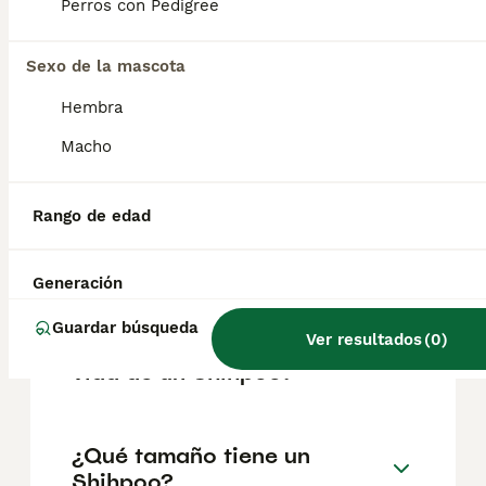
factores como el pedigrí, la reputación del
Perros con Pedigree
criador y la ubicación.
Sexo de la mascota
¿Cómo es el carácter de
Hembra
Shihpoo?
Macho
¿Cuáles son las ventajas y
Rango de edad
desventajas de la raza
Shihpoo?
Generación
Guardar búsqueda
Ver resultados
(
0
)
¿Cuál es la esperanza de
vida de un Shihpoo?
¿Qué tamaño tiene un
Shihpoo?