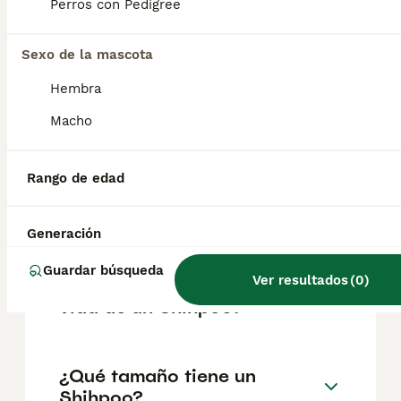
factores como el pedigrí, la reputación del
Perros con Pedigree
criador y la ubicación.
Sexo de la mascota
¿Cómo es el carácter de
Hembra
Shihpoo?
Macho
¿Cuáles son las ventajas y
Rango de edad
desventajas de la raza
Shihpoo?
Generación
Guardar búsqueda
Ver resultados
(
0
)
¿Cuál es la esperanza de
vida de un Shihpoo?
¿Qué tamaño tiene un
Shihpoo?