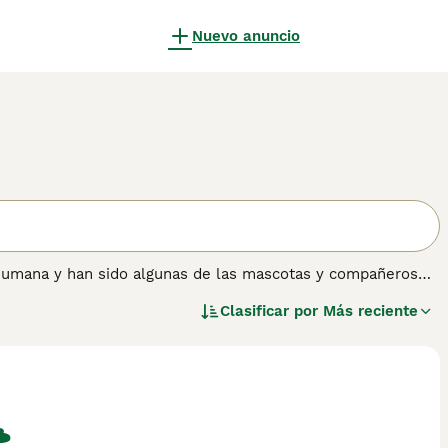
Nuevo anuncio
humana y han sido algunas de las mascotas y compañeros
 razón. Son brillantes, inteligentes y leales a sus dueños.
Clasificar por
Más reciente
 audacia y longevidad, estos perritos también son muy
mo en una casa.
ón sobre esta raza de perro.