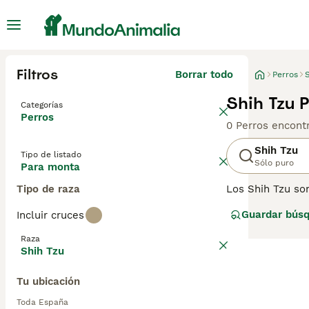
Filtros
Borrar todo
Perros
S
Shih Tzu 
Categorías
Perros
0 Perros encont
Shih Tzu
Tipo de listado
Sólo puro
Para monta
Tipo de raza
Los Shih Tzu so
más populares en
Guardar bús
Incluir cruces
Compartir el ho
adaptables por 
Raza
Shih Tzu
Lee nuestra
pág
Tu ubicación
Toda España