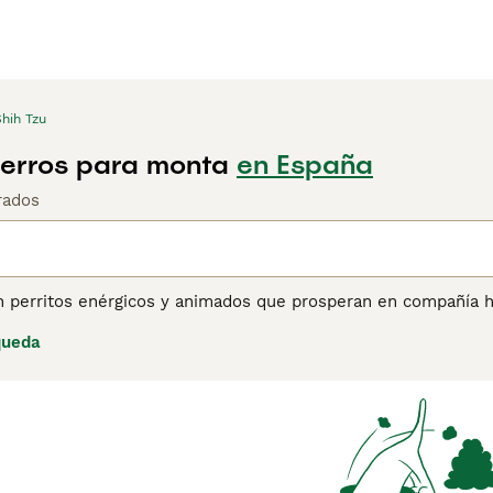
hih Tzu
Perros para monta
en España
rados
n perritos enérgicos y animados que prosperan en compañía 
 todo el mundo y en España durante décadas, y por una buena
queda
gar con un Shih Tzu es un verdadero placer. Conocidos por su
naturaleza y son felices viviendo tanto en un apartamento co
ina de consejos de compra de Shih Tzu
para obtener informaci