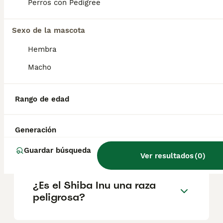
factores como el pedigrí, la reputación del
Perros con Pedigree
criador y la ubicación.
Sexo de la mascota
¿Cuántos cachorros suele
Hembra
tener un Shiba Inu?
Macho
¿Es el Shiba Inu cariñoso?
Rango de edad
Generación
¿Cuánto tiempo vive un
Shiba Inu?
Guardar búsqueda
Ver resultados
(
0
)
¿Es el Shiba Inu una raza
peligrosa?