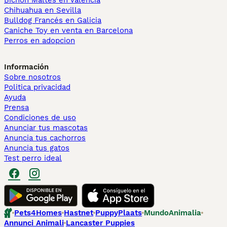
Bichón Maltés en València
Chihuahua en Sevilla
Bulldog Francés en Galicia
Caniche Toy en venta en Barcelona
Perros en adopcion
Información
Sobre nosotros
Politica privacidad
Ayuda
Prensa
Condiciones de uso
Anunciar tus mascotas
Anuncia tus cachorros
Anuncia tus gatos
Test perro ideal
Pets4Homes
Hastnet
PuppyPlaats
MundoAnimalia
Annunci Animali
Lancaster Puppies