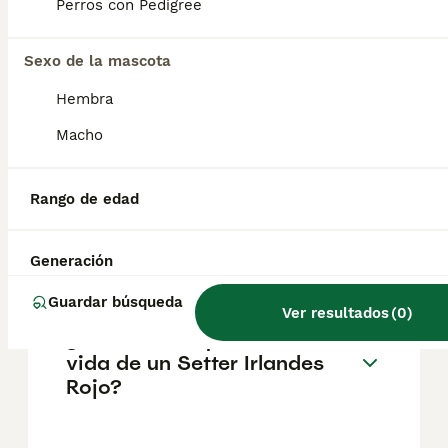
pueden variar según factores como el
Perros con Pedigree
pedigrí, la reputación del criador y la
ubicación.
Sexo de la mascota
Hembra
¿Cómo es el carácter de
Setter Irlandes Rojo?
Macho
Rango de edad
¿Cuáles son las ventajas y
desventajas de la raza Setter
Irlandes Rojo?
Generación
Guardar búsqueda
Ver resultados
(
0
)
¿Cuál es la esperanza de
vida de un Setter Irlandes
Rojo?