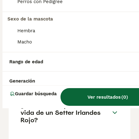
pueden variar según factores como el
Perros con Pedigree
pedigrí, la reputación del criador y la
ubicación.
Sexo de la mascota
Hembra
¿Cómo es el carácter de
Setter Irlandes Rojo?
Macho
Rango de edad
¿Cuáles son las ventajas y
desventajas de la raza Setter
Irlandes Rojo?
Generación
Guardar búsqueda
Ver resultados
(
0
)
¿Cuál es la esperanza de
vida de un Setter Irlandes
Rojo?