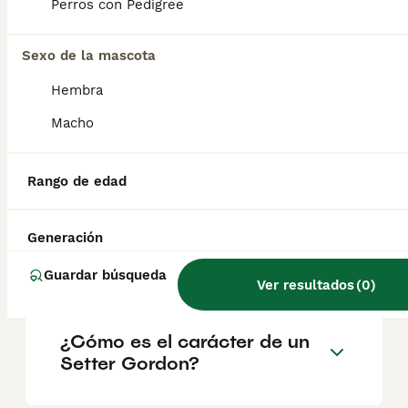
geográfica. Es fundamental acudir a
Perros con Pedigree
criadores responsables que garanticen la
salud y el bienestar de los animales.
Informarse bien y comparar opciones antes
Sexo de la mascota
de comprometerse siempre es la mejor
Hembra
decisión.
Macho
¿Es el setter un buen perro
de familia?
Rango de edad
Generación
¿Qué clase de perro es el
Setter Gordon?
Guardar búsqueda
Ver resultados
(
0
)
¿Cómo es el carácter de un
Setter Gordon?