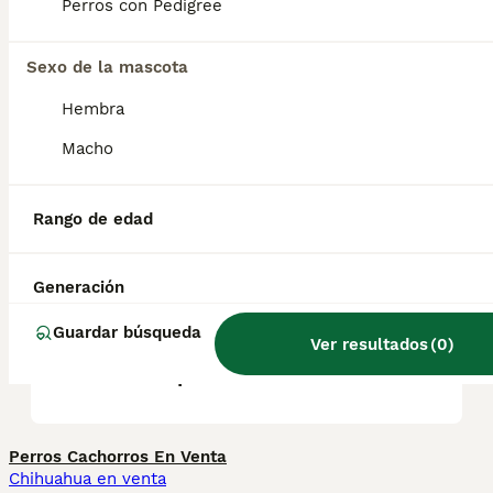
Son muy apegados a sus dueños y pueden
Perros con Pedigree
ser excelentes perros de familia gracias a su
temperamento amigable y afable.
Sexo de la mascota
Hembra
¿Qué tan raros son los
terriers de Sealyham?
Macho
Rango de edad
¿El Staffordshire terrier es
una raza agresiva?
Generación
Guardar búsqueda
¿Cuál es la raza de terrier
Ver resultados
(
0
)
más tranquila?
Perros Cachorros En Venta
Chihuahua en venta