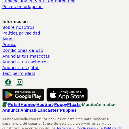
Caniche Toy en venta en Barcelona
Perros en adopcion
Información
Sobre nosotros
Politica privacidad
Ayuda
Prensa
Condiciones de uso
Anunciar tus mascotas
Anuncia tus cachorros
Anuncia tus gatos
Test perro ideal
Pets4Homes
Hastnet
PuppyPlaats
MundoAnimalia
Annunci Animali
Lancaster Puppies
MundoAnimalia.com utiliza cookies en este sitio para mejorar tu
experiencia de usuario. El uso de este sitio web y otros servicios
constituye la aceptación de los
Términos y Condiciones
y
la Política de