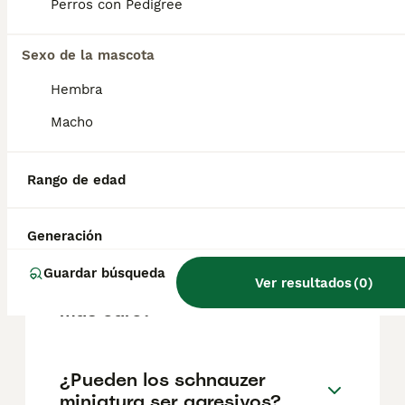
según factores como el pedigrí, la
Perros con Pedigree
reputación del criador y la ubicación.
Sexo de la mascota
¿Cuántos cachorros puede
Hembra
tener una Schnauzer
Macho
miniatura?
Rango de edad
¿Es bueno el schnauzer para
los niños?
Generación
Guardar búsqueda
Ver resultados
(
0
)
¿Qué color de schnauzer es
más caro?
¿Pueden los schnauzer
miniatura ser agresivos?