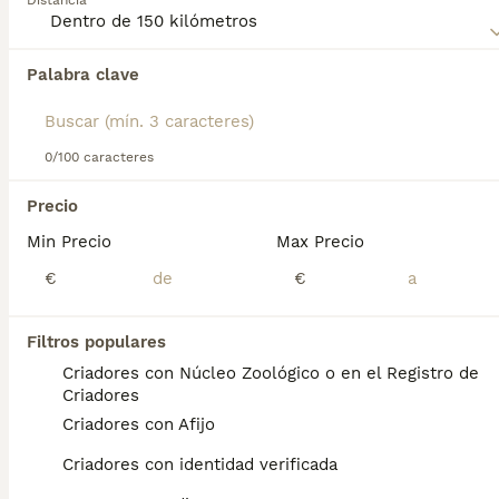
Distancia
página de consejos sobre el Schapendoes
para obtener
más información sobre esta raza.
Palabra clave
Encontramos 0 Schapendoes Perros para
monta en Sant Antoni de Portmany, Islas
Baleares.
Si deseas exactamente esta búsqueda guarda tu 
0/100 caracteres
búsqueda y espera el resultado perfecto:
Precio
Guardar búsqueda
Min Precio
Max Precio
€
€
Preguntas frecuentes
Filtros populares
Criadores con Núcleo Zoológico o en el Registro de
¿Cuánto cuesta un perro de
Criadores
Schapendoes?
Criadores con Afijo
El coste de adquisición de esta raza puede
Criadores con identidad verificada
variar según factores como el pedigrí, la