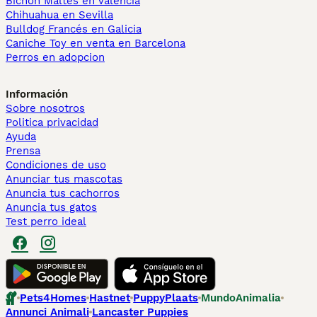
Bichón Maltés en València
Chihuahua en Sevilla
Bulldog Francés en Galicia
Caniche Toy en venta en Barcelona
Perros en adopcion
Información
Sobre nosotros
Politica privacidad
Ayuda
Prensa
Condiciones de uso
Anunciar tus mascotas
Anuncia tus cachorros
Anuncia tus gatos
Test perro ideal
Pets4Homes
Hastnet
PuppyPlaats
MundoAnimalia
Annunci Animali
Lancaster Puppies