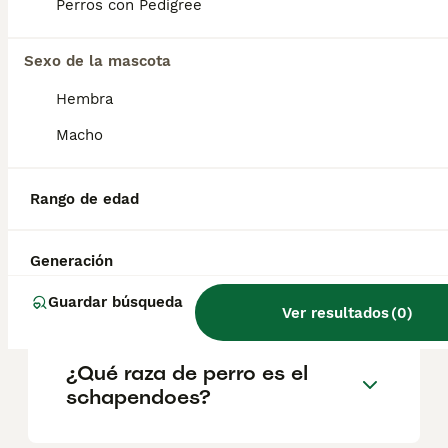
reputación del criador y la ubicación
Perros con Pedigree
geográfica. Es fundamental acudir a
criadores responsables que garanticen la
Sexo de la mascota
salud y el bienestar de los animales.
Informarse bien y comparar opciones antes
Hembra
de comprometerse siempre es la mejor
decisión.
Macho
¿Los perros de Schapendoes
Rango de edad
ladran mucho?
Generación
¿Schapendoes tamaño?
Guardar búsqueda
Ver resultados
(
0
)
¿Qué raza de perro es el
schapendoes?