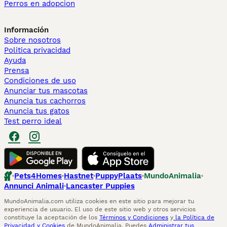
Perros en adopcion
Información
Sobre nosotros
Politica privacidad
Ayuda
Prensa
Condiciones de uso
Anunciar tus mascotas
Anuncia tus cachorros
Anuncia tus gatos
Test perro ideal
Pets4Homes
Hastnet
PuppyPlaats
MundoAnimalia
Annunci Animali
Lancaster Puppies
MundoAnimalia.com utiliza cookies en este sitio para mejorar tu
experiencia de usuario. El uso de este sitio web y otros servicios
constituye la aceptación de los
Términos y Condiciones
y
la Política de
Privacidad y Cookies
de MundoAnimalia. Puedes
Administrar tus