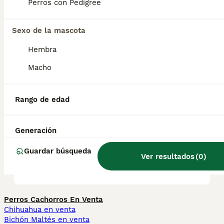
pequeños.
Perros con Pedigree
Sexo de la mascota
¿Cuánto vale un cachorro de
San Bernardo?
Hembra
Macho
¿Cuáles son las ventajas y
desventajas de un San
Rango de edad
Bernardo?
Generación
¿Qué tienen de especial los
Guardar búsqueda
Ver resultados
(
0
)
perros San Bernardo?
Perros Cachorros En Venta
Chihuahua en venta
Bichón Maltés en venta