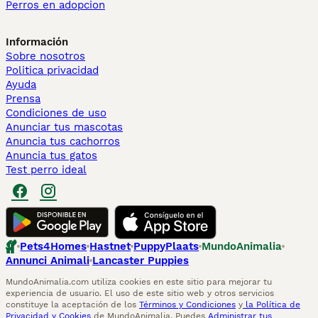
Perros en adopcion
Información
Sobre nosotros
Politica privacidad
Ayuda
Prensa
Condiciones de uso
Anunciar tus mascotas
Anuncia tus cachorros
Anuncia tus gatos
Test perro ideal
Pets4Homes
Hastnet
PuppyPlaats
MundoAnimalia
Annunci Animali
Lancaster Puppies
MundoAnimalia.com utiliza cookies en este sitio para mejorar tu
experiencia de usuario. El uso de este sitio web y otros servicios
constituye la aceptación de los
Términos y Condiciones
y
la Política de
Privacidad y Cookies
de MundoAnimalia. Puedes
Administrar tus