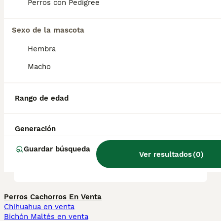
pequeños.
Perros con Pedigree
Sexo de la mascota
¿Cuánto vale un cachorro de
San Bernardo?
Hembra
Macho
¿Cuáles son las ventajas y
desventajas de un San
Rango de edad
Bernardo?
Generación
¿Qué tienen de especial los
Guardar búsqueda
Ver resultados
(
0
)
perros San Bernardo?
Perros Cachorros En Venta
Chihuahua en venta
Bichón Maltés en venta