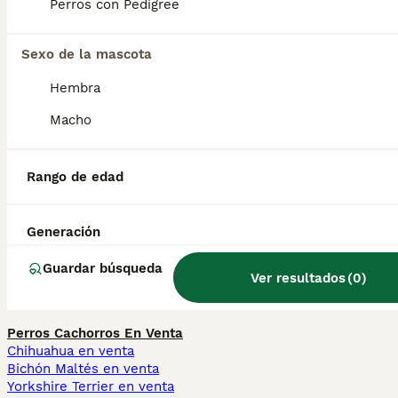
participan en cacerías de animales grandes.
Perros con Pedigree
Sexo de la mascota
¿Cuántos perros tiene
Hamilton?
Hembra
Macho
¿Son inteligentes los perros
de Hamiltonstovare?
Rango de edad
Generación
¿Cuál es la mejor raza de
sabueso?
Guardar búsqueda
Ver resultados
(
0
)
Perros Cachorros En Venta
Chihuahua en venta
Bichón Maltés en venta
Yorkshire Terrier en venta