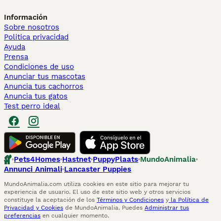
Información
Sobre nosotros
Politica privacidad
Ayuda
Prensa
Condiciones de uso
Anunciar tus mascotas
Anuncia tus cachorros
Anuncia tus gatos
Test perro ideal
Pets4Homes
Hastnet
PuppyPlaats
MundoAnimalia
Annunci Animali
Lancaster Puppies
MundoAnimalia.com utiliza cookies en este sitio para mejorar tu
experiencia de usuario. El uso de este sitio web y otros servicios
constituye la aceptación de los
Términos y Condiciones
y
la Política de
Privacidad y Cookies
de MundoAnimalia. Puedes
Administrar tus
preferencias
en cualquier momento.