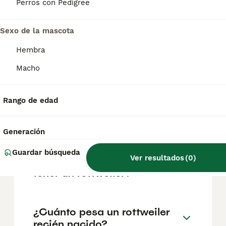
factores como el pedigrí, la reputación del
Perros con Pedigree
criador y la ubicación.
Sexo de la mascota
¿Cómo saber si un cachorro
Hembra
de rottweiler es puro?
Macho
¿Cómo educar a un
Rango de edad
rottweiler para que no sea
agresivo?
Generación
Guardar búsqueda
Ver resultados
(
0
)
¿Cuáles son las ventajas de
tener un rottweiler?
¿Cuánto pesa un rottweiler
recién nacido?